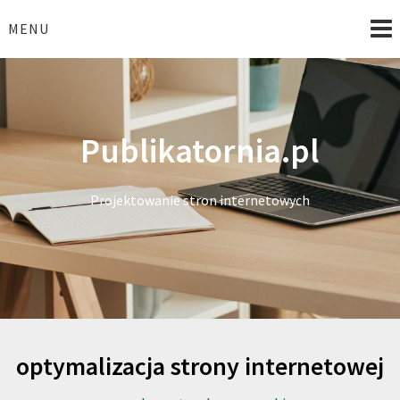
Skip
to
MENU
content
Publikatornia.pl
Projektowanie stron internetowych
optymalizacja strony internetowej